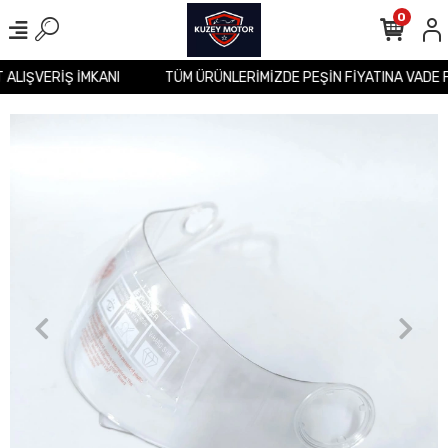
0
T ALIŞVERİŞ İMKANI
TÜM ÜRÜNLERİMİZDE PEŞİN FİYATINA VADE 