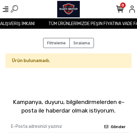
0
 ALIŞVERİŞ İMKANI
TÜM ÜRÜNLERİMİZDE PEŞİN FİYATINA VADE F
Filtreleme
Sıralama
Ürün bulunamadı.
Kampanya, duyuru, bilgilendirmelerden e-
posta ile haberdar olmak istiyorum.
Gönder