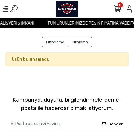
0
 ALIŞVERİŞ İMKANI
TÜM ÜRÜNLERİMİZDE PEŞİN FİYATINA VADE F
Filtreleme
Sıralama
Ürün bulunamadı.
Kampanya, duyuru, bilgilendirmelerden e-
posta ile haberdar olmak istiyorum.
Gönder