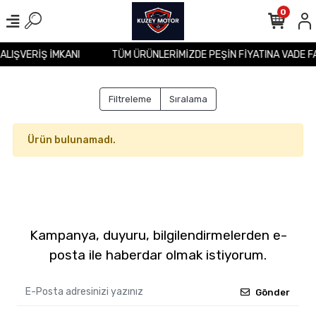
0
 ALIŞVERİŞ İMKANI
TÜM ÜRÜNLERİMİZDE PEŞİN FİYATINA VADE F
Filtreleme
Sıralama
Ürün bulunamadı.
Kampanya, duyuru, bilgilendirmelerden e-
posta ile haberdar olmak istiyorum.
Gönder