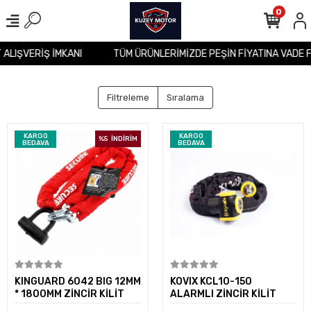
0
T ALIŞVERİŞ İMKANI
TÜM ÜRÜNLERİMİZDE PEŞİN FİYATINA VADE 
Filtreleme
Sıralama
KARGO
KARGO
%5
İNDİRİM
BEDAVA
BEDAVA
Sepete Ekle
Sepete Ekle
KINGUARD 6042 BIG 12MM
KOVIX KCL10-150
* 1800MM ZİNCİR KİLİT
ALARMLI ZİNCİR KİLİT