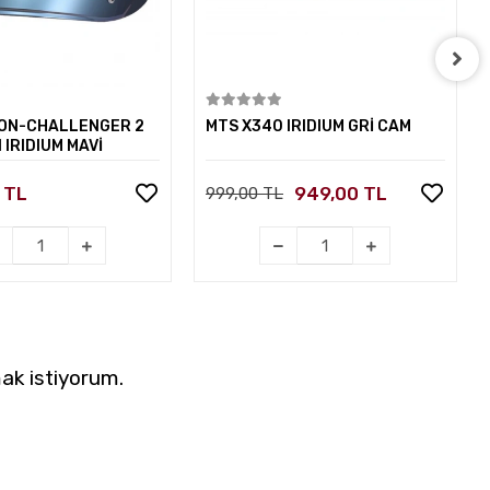
Sepete Ekle
Sepete Ekle
ON-CHALLENGER 2
MTS X340 IRIDIUM GRİ CAM
 IRIDIUM MAVİ
 TL
949,00 TL
999,00 TL
ak istiyorum.