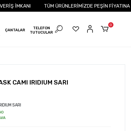
 ALIŞVERİŞ İMKANI
TÜM ÜRÜNLERİMİZDE PEŞİN FİYA
0
TELEFON
ÇANTALAR
TUTUCULAR
R
SK CAMI IRIDIUM SARI
RIDIUM SARI
GO
AVA