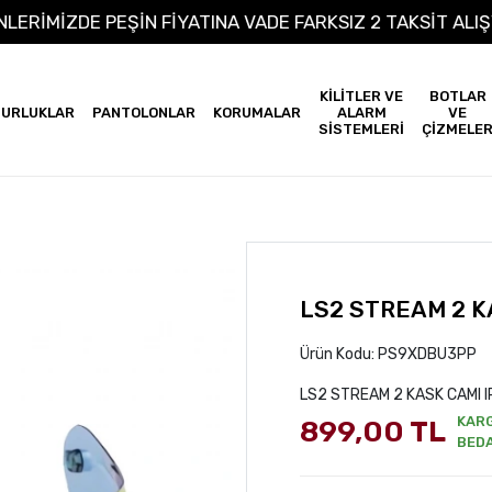
 ÜRÜNLERİMİZDE PEŞİN FİYATINA VADE FARKSIZ 2 TAKSİT
KİLİTLER VE
BOTLAR
URLUKLAR
PANTOLONLAR
KORUMALAR
ALARM
VE
SİSTEMLERİ
ÇİZMELE
LS2 STREAM 2 KA
Ürün Kodu:
PS9XDBU3PP
LS2 STREAM 2 KASK CAMI I
KAR
899,00 TL
BED