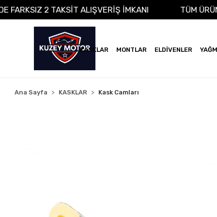
A VADE FARKSIZ 2 TAKSİT ALIŞVERİŞ İMKANI
TÜM
KASKLAR
MONTLAR
ELDİVENLER
YAĞM
Ana Sayfa
KASKLAR
Kask Camları