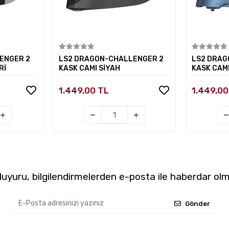
kle
Sepete Ekle
ENGER 2
LS2 DRAGON-CHALLENGER 2
LS2 DRAG
Rİ
KASK CAMI SİYAH
KASK CAMI
1.449,00 TL
1.449,00
yuru, bilgilendirmelerden e-posta ile haberdar olm
Gönder