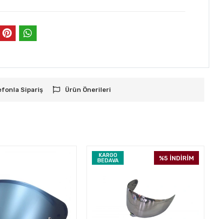
efonla Sipariş
Ürün Önerileri
KARGO
%5
İNDİRİM
BEDAVA