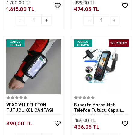
1.700,00 TL
499,00 TL
BAĞLANTILI
XL BÜYÜK BOY )
1.615,00 TL
474,05 TL
KARGO
KARGO
%5
İNDİRİM
BEDAVA
BEDAVA
Sepete Ekle
Sepete Ekle
VEXO V11 TELEFON
Suporte Motosiklet
TUTUCU KOL ÇANTASI
Telefon Tutucu Kapalı
Model ( 4,7 - 6,8 inches )
459,00 TL
AYNA BAGLANTILI
390,00 TL
436,05 TL