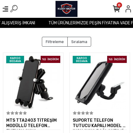
0
T ALIŞVERİŞ İMKANI
TÜM ÜRÜNLERİMİZDE PEŞİN FİYATINA VADE 
Filtreleme
Sıralama
KARGO
KARGO
%5
İNDİRİM
%5
İNDİRİM
BEDAVA
BEDAVA
Sepete Ekle
Sepete Ekle
MTS TTA2403 TİTREŞİM
SUPORTE TELEFON
MODÜLLÜ TELEFON
TUTUCU KAPALI MODEL 7
TUTUCU AYNA
INCH AYNA BAĞLANTILI(