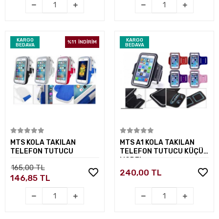
KARGO
KARGO
%11
İNDİRİM
BEDAVA
BEDAVA
Sepete Ekle
Sepete Ekle
MTS KOLA TAKILAN
MTS A1 KOLA TAKILAN
TELEFON TUTUCU
TELEFON TUTUCU KÜÇÜK
MODEL
165,00 TL
240,00 TL
146,85 TL