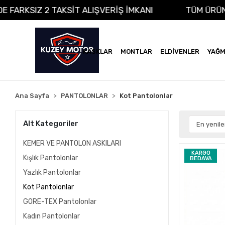
VADE FARKSIZ 2 TAKSİT ALIŞVERİŞ İMKANI
TÜM Ü
KASKLAR
MONTLAR
ELDİVENLER
YAĞM
Ana Sayfa
PANTOLONLAR
Kot Pantolonlar
Alt Kategoriler
KEMER VE PANTOLON ASKILARI
KARGO
Kışlık Pantolonlar
BEDAVA
Yazlık Pantolonlar
Kot Pantolonlar
GORE-TEX Pantolonlar
Kadın Pantolonlar