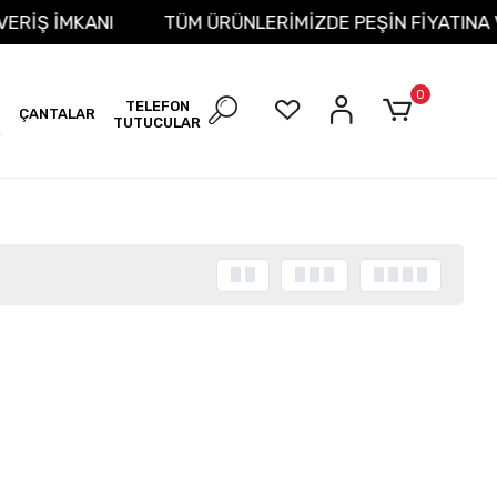
LIŞVERİŞ İMKANI
TÜM ÜRÜNLERİMİZDE PEŞİN FİYATI
0
TELEFON
ÇANTALAR
TUTUCULAR
R