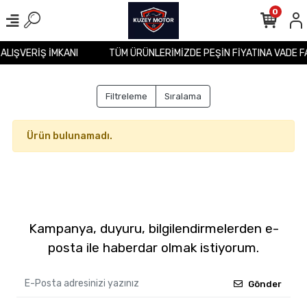
0
 ALIŞVERİŞ İMKANI
TÜM ÜRÜNLERİMİZDE PEŞİN FİYATINA VADE F
Filtreleme
Sıralama
Ürün bulunamadı.
Kampanya, duyuru, bilgilendirmelerden e-
posta ile haberdar olmak istiyorum.
Gönder