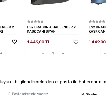
kle
Sepete Ekle
ENGER 2
LS2 DRAGON-CHALLENGER 2
LS2 DRAG
Rİ
KASK CAMI SİYAH
KASK CAMI
1.449,00 TL
1.449,00
yuru, bilgilendirmelerden e-posta ile haberdar olm
Gönder