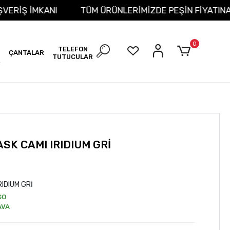
T ALIŞVERİŞ İMKANI
TÜM ÜRÜNLERİMİZDE PEŞİN FİYA
0
TELEFON
ÇANTALAR
TUTUCULAR
R
SK CAMI IRIDIUM GRİ
RIDIUM GRİ
GO
AVA