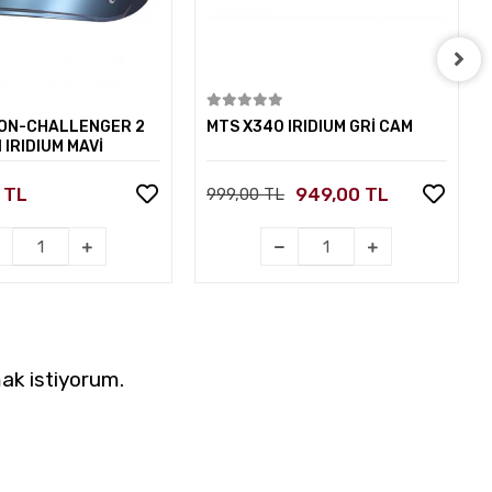
Sepete Ekle
Sepete Ekle
ON-CHALLENGER 2
MTS X340 IRIDIUM GRİ CAM
 IRIDIUM MAVİ
 TL
949,00 TL
999,00 TL
ak istiyorum.