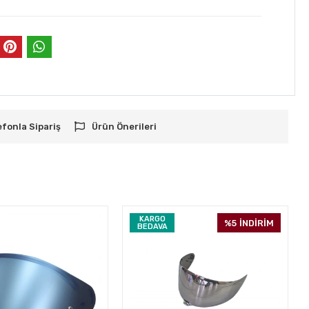
efonla Sipariş
Ürün Önerileri
KARGO
%5
İNDİRİM
BEDAVA