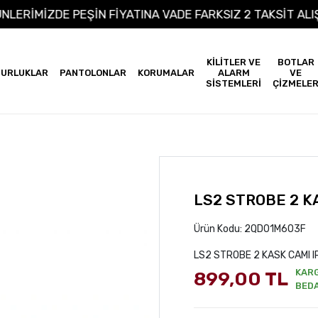
 ÜRÜNLERİMİZDE PEŞİN FİYATINA VADE FARKSIZ 2 TAKSİ
KİLİTLER VE
BOTLAR
URLUKLAR
PANTOLONLAR
KORUMALAR
ALARM
VE
SİSTEMLERİ
ÇİZMELE
LS2 STROBE 2 KA
Ürün Kodu:
2QD01M6O3F
LS2 STROBE 2 KASK CAMI I
KAR
899,00 TL
BED