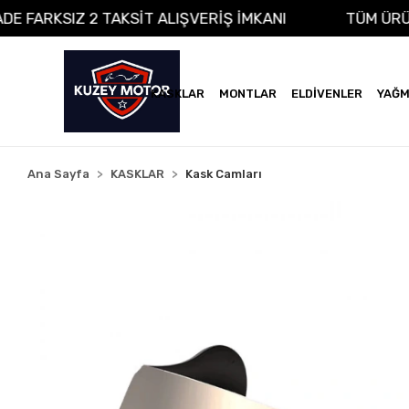
A VADE FARKSIZ 2 TAKSİT ALIŞVERİŞ İMKANI
TÜM
KASKLAR
MONTLAR
ELDİVENLER
YAĞM
Ana Sayfa
KASKLAR
Kask Camları