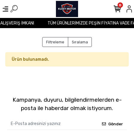
0
 ALIŞVERİŞ İMKANI
TÜM ÜRÜNLERİMİZDE PEŞİN FİYATINA VADE F
Filtreleme
Sıralama
Ürün bulunamadı.
Kampanya, duyuru, bilgilendirmelerden e-
posta ile haberdar olmak istiyorum.
Gönder