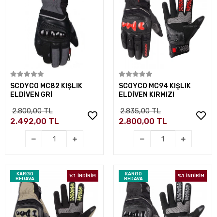
Sepete Ekle
Sepete Ekle
SCOYCO MC82 KIŞLIK
SCOYCO MC94 KIŞLIK
ELDİVEN GRİ
ELDİVEN KIRMIZI
2.800,00 TL
2.835,00 TL
2.492,00 TL
2.800,00 TL
KARGO
KARGO
%1
İNDİRİM
%1
İNDİRİM
BEDAVA
BEDAVA