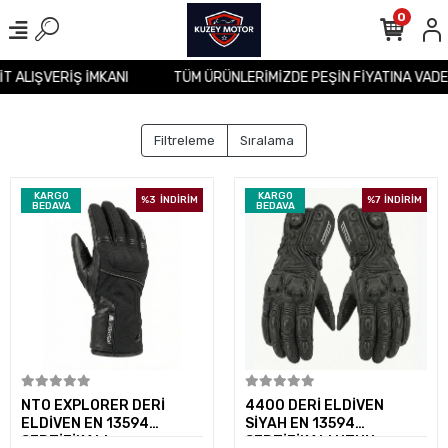
0
SİT ALIŞVERİŞ İMKANI
TÜM ÜRÜNLERİMİZDE PEŞİN FİYATINA VAD
Filtreleme
Sıralama
KARGO
KARGO
%3
İNDİRİM
%7
İNDİRİM
BEDAVA
BEDAVA
Sepete Ekle
Sepete Ekle
NTO EXPLORER DERİ
4400 DERİ ELDİVEN
ELDİVEN EN 13594
SİYAH EN 13594
SERTİFİKALI
SERTİFİKALI UZUN