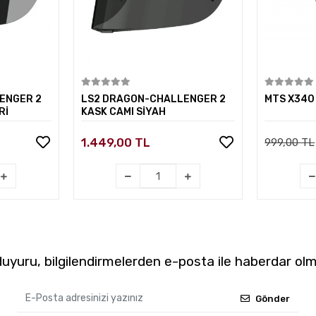
kle
Sepete Ekle
ENGER 2
LS2 DRAGON-CHALLENGER 2
MTS X340 
Rİ
KASK CAMI SİYAH
1.449,00 TL
999,00 TL
yuru, bilgilendirmelerden e-posta ile haberdar olm
Gönder