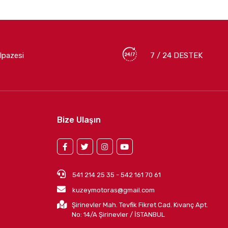
lpazesi
7 / 24 DESTEK
Bize Ulaşın
541 214 25 35 - 542 161 70 61
kuzeymotoras@gmail.com
Şirinevler Mah. Tevfik Fikret Cad. Kıvanç Apt.
No: 14/A Şirinevler / İSTANBUL