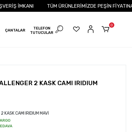
 ALIŞVERİŞ İMKANI
TÜM ÜRÜNLERİMİZDE PEŞİN FİYA
0
TELEFON
ÇANTALAR
TUTUCULAR
R
LLENGER 2 KASK CAMI IRIDIUM
 KASK CAMI IRIDIUM MAVİ
ARGO
EDAVA