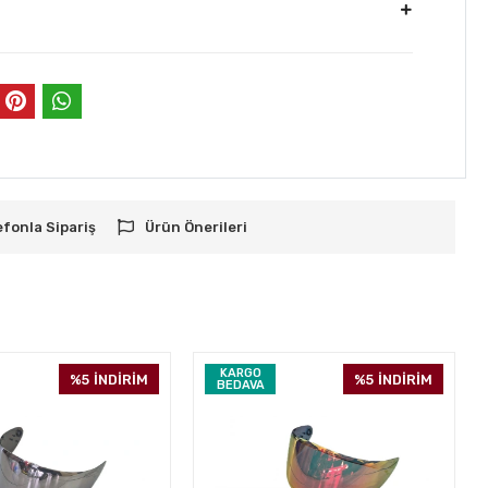
efonla Sipariş
Ürün Önerileri
KARGO
%5
İNDİRİM
%5
İNDİRİM
BEDAVA