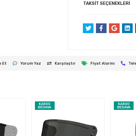
TAKSİT SEÇENEKLERİ
e Et
Yorum Yaz
Karşılaştır
Fiyat Alarmı
Tel
KARGO
KARGO
BEDAVA
BEDAVA