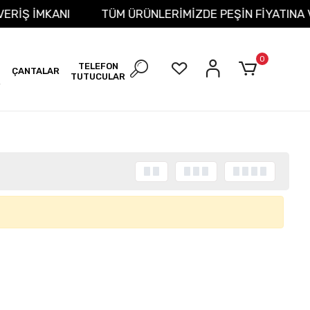
IŞVERİŞ İMKANI
TÜM ÜRÜNLERİMİZDE PEŞİN FİYATINA
0
TELEFON
ÇANTALAR
TUTUCULAR
R