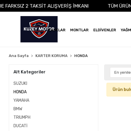
DE FARKSIZ 2 TAKSİT ALIŞVERİŞ İMKANI
TÜM ÜRÜ
KASKLAR
MONTLAR
ELDİVENLER
YAĞM
Ana Sayfa
KARTER KORUMA
HONDA
Alt Kategoriler
SUZUKI
Ürün bul
HONDA
YAMAHA
BMW
TRIUMPH
DUCATİ