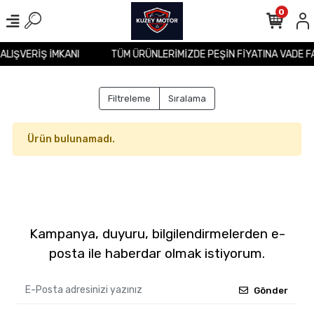
0
 ALIŞVERİŞ İMKANI
TÜM ÜRÜNLERİMİZDE PEŞİN FİYATINA VADE F
Filtreleme
Sıralama
Ürün bulunamadı.
Kampanya, duyuru, bilgilendirmelerden e-
posta ile haberdar olmak istiyorum.
Gönder