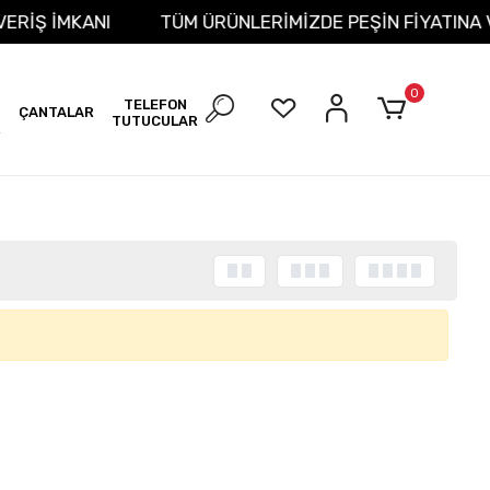
IŞVERİŞ İMKANI
TÜM ÜRÜNLERİMİZDE PEŞİN FİYATIN
0
TELEFON
ÇANTALAR
TUTUCULAR
R