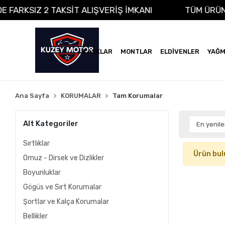
ADE FARKSIZ 2 TAKSİT ALIŞVERİŞ İMKANI
TÜM ÜR
KASKLAR
MONTLAR
ELDİVENLER
YAĞM
Ana Sayfa
KORUMALAR
Tam Korumalar
Alt Kategoriler
Sırtlıklar
Ürün bul
Omuz - Dirsek ve Dizlikler
Boyunluklar
Gögüs ve Sırt Korumalar
Şortlar ve Kalça Korumalar
Bellikler