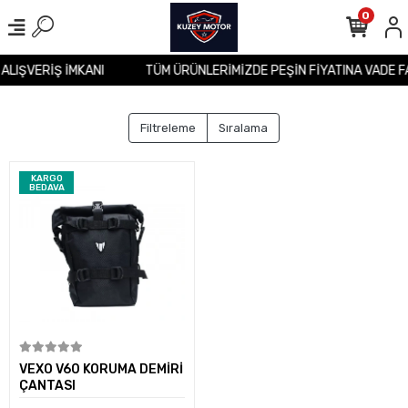
0
 ALIŞVERİŞ İMKANI
TÜM ÜRÜNLERİMİZDE PEŞİN FİYATINA VADE F
Filtreleme
Sıralama
KARGO
BEDAVA
Sepete Ekle
VEXO V60 KORUMA DEMİRİ
ÇANTASI