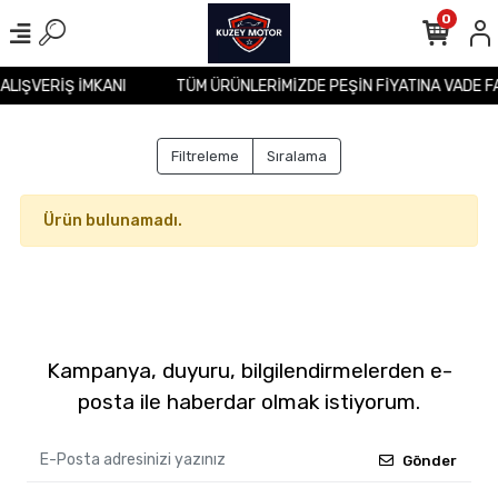
0
 ALIŞVERİŞ İMKANI
TÜM ÜRÜNLERİMİZDE PEŞİN FİYATINA VADE F
Filtreleme
Sıralama
Ürün bulunamadı.
Kampanya, duyuru, bilgilendirmelerden e-
posta ile haberdar olmak istiyorum.
Gönder