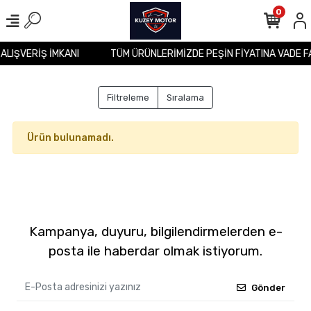
0
 ALIŞVERİŞ İMKANI
TÜM ÜRÜNLERİMİZDE PEŞİN FİYATINA VADE F
Filtreleme
Sıralama
Ürün bulunamadı.
Kampanya, duyuru, bilgilendirmelerden e-
posta ile haberdar olmak istiyorum.
Gönder