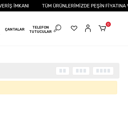
IŞVERİŞ İMKANI
TÜM ÜRÜNLERİMİZDE PEŞİN FİYATIN
0
TELEFON
ÇANTALAR
TUTUCULAR
R