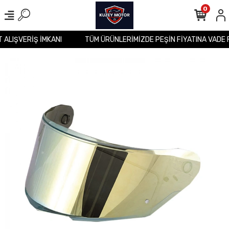
0
T ALIŞVERİŞ İMKANI
TÜM ÜRÜNLERİMİZDE PEŞİN FİYATINA VADE 