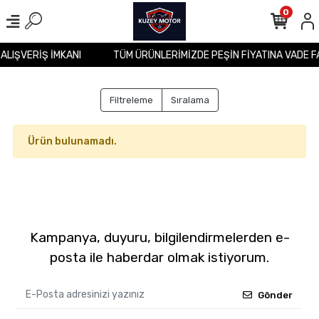
0
 ALIŞVERİŞ İMKANI
TÜM ÜRÜNLERİMİZDE PEŞİN FİYATINA VADE F
Filtreleme
Sıralama
Ürün bulunamadı.
Kampanya, duyuru, bilgilendirmelerden e-
posta ile haberdar olmak istiyorum.
Gönder