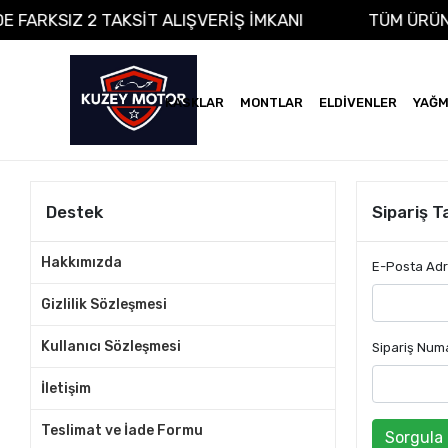
ADE FARKSIZ 2 TAKSİT ALIŞVERİŞ İMKANI
TÜM ÜR
KASKLAR
MONTLAR
ELDİVENLER
YAĞM
Destek
Sipariş T
Hakkımızda
E-Posta Ad
Gizlilik Sözleşmesi
Kullanıcı Sözleşmesi
Sipariş Num
İletişim
Teslimat ve İade Formu
Sorgula