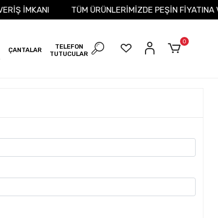
IŞVERİŞ İMKANI
TÜM ÜRÜNLERİMİZDE PEŞİN FİYATIN
0
TELEFON
ÇANTALAR
TUTUCULAR
R