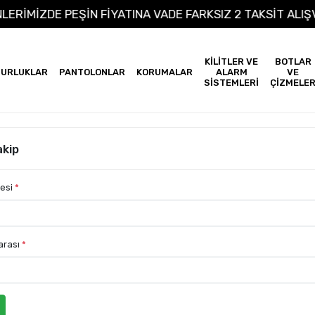
ÜNLERİMİZDE PEŞİN FİYATINA VADE FARKSIZ 2 TAKSİT AL
KİLİTLER VE
BOTLAR
URLUKLAR
PANTOLONLAR
KORUMALAR
ALARM
VE
SİSTEMLERİ
ÇİZMELE
akip
resi
*
arası
*