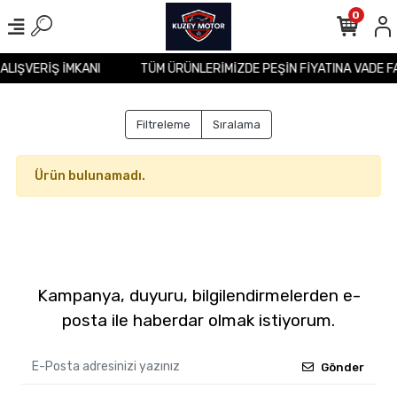
0
 ALIŞVERİŞ İMKANI
TÜM ÜRÜNLERİMİZDE PEŞİN FİYATINA VADE F
Filtreleme
Sıralama
Ürün bulunamadı.
Kampanya, duyuru, bilgilendirmelerden e-
posta ile haberdar olmak istiyorum.
Gönder