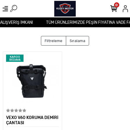
0
 ALIŞVERİŞ İMKANI
TÜM ÜRÜNLERİMİZDE PEŞİN FİYATINA VADE F
Filtreleme
Sıralama
KARGO
BEDAVA
Sepete Ekle
VEXO V60 KORUMA DEMİRİ
ÇANTASI