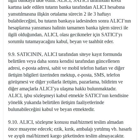
ilgili bankaya iade edilir. ALICI, SATICI tarafından kredi
kartına iade edilen tutarın banka tarafından ALICI hesabına
yansıtılmasına ilişkin ortalama sürecin 2 ile 3 haftayı
bulabileceğini, bu tutarın bankaya iadesinden sonra ALICI’nın
hesaplarına yansıması halinin tamamen banka işlem süreci ile
ilgili olduğundan, ALICI, olası gecikmeler için SATICI’yı
sorumlu tutamayacağını kabul, beyan ve taahhüt eder.
9.9. SATICININ, ALICI tarafından siteye kayıt formunda
belirtilen veya daha sonra kendisi tarafından güncellenen
adresi, e-posta adresi, sabit ve mobil telefon hatları ve diğer
iletişim bilgileri üzerinden mektup, e-posta, SMS, telefon
görüşmesi ve diğer yollarla iletişim, pazarlama, bildirim ve
diğer amaçlarla ALICI’ya ulaşma hakkı bulunmaktadır.
ALICI, işbu sözleşmeyi kabul etmekle SATICI’nın kendisine
yönelik yukarıda belirtilen iletişim faaliyetlerinde
bulunabileceğini kabul ve beyan etmektedir.
9.10. ALICI, sözleşme konusu mal/hizmeti teslim almadan
önce muayene edecek; ezik, kırık, ambalajı yırtılmış vb. hasarlı
ve ayıplı mal/hizmeti kargo şirketinden teslim almayacaktır.