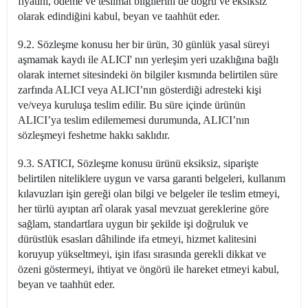
fiyatını, ödeme ve teslimat bilgilerini de doğru ve eksiksiz
olarak edindiğini kabul, beyan ve taahhüt eder.
9.2. Sözleşme konusu her bir ürün, 30 günlük yasal süreyi
aşmamak kaydı ile ALICI' nın yerleşim yeri uzaklığına bağlı
olarak internet sitesindeki ön bilgiler kısmında belirtilen süre
zarfında ALICI veya ALICI’nın gösterdiği adresteki kişi
ve/veya kuruluşa teslim edilir. Bu süre içinde ürünün
ALICI’ya teslim edilememesi durumunda, ALICI’nın
sözleşmeyi feshetme hakkı saklıdır.
9.3. SATICI, Sözleşme konusu ürünü eksiksiz, siparişte
belirtilen niteliklere uygun ve varsa garanti belgeleri, kullanım
kılavuzları işin gereği olan bilgi ve belgeler ile teslim etmeyi,
her türlü ayıptan arî olarak yasal mevzuat gereklerine göre
sağlam, standartlara uygun bir şekilde işi doğruluk ve
dürüstlük esasları dâhilinde ifa etmeyi, hizmet kalitesini
koruyup yükseltmeyi, işin ifası sırasında gerekli dikkat ve
özeni göstermeyi, ihtiyat ve öngörü ile hareket etmeyi kabul,
beyan ve taahhüt eder.