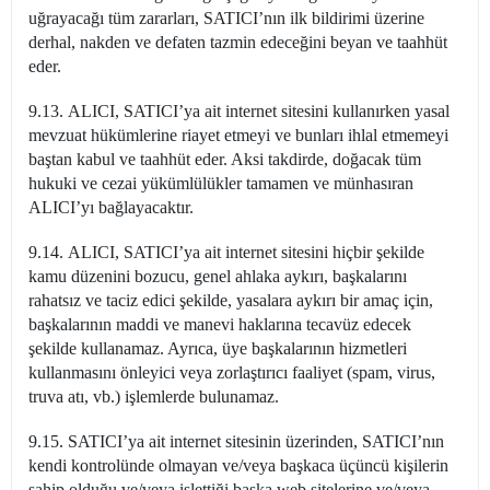
uğrayacağı tüm zararları, SATICI’nın ilk bildirimi üzerine
derhal, nakden ve defaten tazmin edeceğini beyan ve taahhüt
eder.
9.13. ALICI, SATICI’ya ait internet sitesini kullanırken yasal
mevzuat hükümlerine riayet etmeyi ve bunları ihlal etmemeyi
baştan kabul ve taahhüt eder. Aksi takdirde, doğacak tüm
hukuki ve cezai yükümlülükler tamamen ve münhasıran
ALICI’yı bağlayacaktır.
9.14. ALICI, SATICI’ya ait internet sitesini hiçbir şekilde
kamu düzenini bozucu, genel ahlaka aykırı, başkalarını
rahatsız ve taciz edici şekilde, yasalara aykırı bir amaç için,
başkalarının maddi ve manevi haklarına tecavüz edecek
şekilde kullanamaz. Ayrıca, üye başkalarının hizmetleri
kullanmasını önleyici veya zorlaştırıcı faaliyet (spam, virus,
truva atı, vb.) işlemlerde bulunamaz.
9.15. SATICI’ya ait internet sitesinin üzerinden, SATICI’nın
kendi kontrolünde olmayan ve/veya başkaca üçüncü kişilerin
sahip olduğu ve/veya işlettiği başka web sitelerine ve/veya