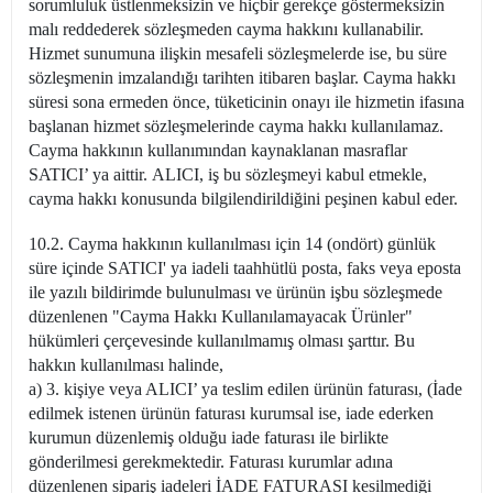
sorumluluk üstlenmeksizin ve hiçbir gerekçe göstermeksizin
malı reddederek sözleşmeden cayma hakkını kullanabilir.
Hizmet sunumuna ilişkin mesafeli sözleşmelerde ise, bu süre
sözleşmenin imzalandığı tarihten itibaren başlar. Cayma hakkı
süresi sona ermeden önce, tüketicinin onayı ile hizmetin ifasına
başlanan hizmet sözleşmelerinde cayma hakkı kullanılamaz.
Cayma hakkının kullanımından kaynaklanan masraflar
SATICI’ ya aittir. ALICI, iş bu sözleşmeyi kabul etmekle,
cayma hakkı konusunda bilgilendirildiğini peşinen kabul eder.
10.2. Cayma hakkının kullanılması için 14 (ondört) günlük
süre içinde SATICI' ya iadeli taahhütlü posta, faks veya eposta
ile yazılı bildirimde bulunulması ve ürünün işbu sözleşmede
düzenlenen "Cayma Hakkı Kullanılamayacak Ürünler"
hükümleri çerçevesinde kullanılmamış olması şarttır. Bu
hakkın kullanılması halinde,
a) 3. kişiye veya ALICI’ ya teslim edilen ürünün faturası, (İade
edilmek istenen ürünün faturası kurumsal ise, iade ederken
kurumun düzenlemiş olduğu iade faturası ile birlikte
gönderilmesi gerekmektedir. Faturası kurumlar adına
düzenlenen sipariş iadeleri İADE FATURASI kesilmediği