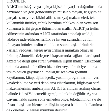
ÜRÜNLER
ALICI’nın isteği veya açıkça kişisel ihtiyaçları doğrultusunda
hazırlanan ve geri gönderilmeye müsait olmayan, iç giyim alt
parçaları, mayo ve bikini altları, makyaj malzemeleri, tek
kullanımlık ürünler, çabuk bozulma tehlikesi olan veya son
kullanma tarihi geçme ihtimali olan mallar, ALICI’ya teslim
edilmesinin ardından ALICI tarafından ambalajı açıldığı
takdirde iade edilmesi sağlık ve hijyen açısından uygun
olmayan ürünler, teslim edildikten sonra başka ürünlerle
karışan vedoğası gereği ayrıştırılması mümkün olmayan
ürünler, Abonelik sözleşmesi kapsamında sağlananlar dışında,
gazete ve dergi gibi süreli yayınlara ilişkin mallar, Elektronik
ortamda anında ifa edilen hizmetler veya tüketiciye anında
teslim edilen gayrimaddi mallar,ile ses veya görüntü
kayıtlarının, kitap, dijital içerik, yazılım programlarının, veri
kaydedebilme ve veri depolama cihazlarının, bilgisayar sarf
malzemelerinin, ambalajının ALICI tarafından açılmış olması
halinde iadesi Yönetmelik gereği mümkün değildir. Ayrıca
Cayma hakkı süresi sona ermeden önce, tüketicinin onayı ile
ifasına başlanan hizmetlere ilişkin cayma hakkının kullanılması
daYönetmelik gereği mümkün değildir.