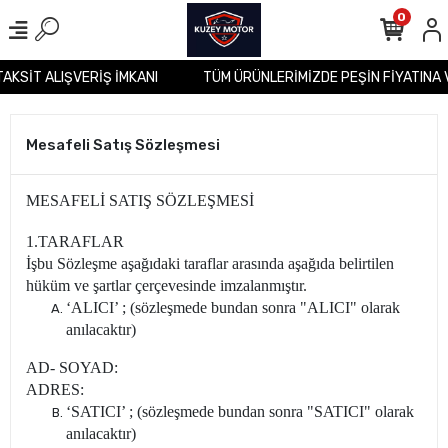
0
 2 TAKSİT ALIŞVERİŞ İMKANI
TÜM ÜRÜNLERİMİZDE PEŞİN FİYATI
Mesafeli Satış Sözleşmesi
MESAFELİ SATIŞ SÖZLEŞMESİ
1.TARAFLAR
İşbu Sözleşme aşağıdaki taraflar arasında aşağıda belirtilen
hüküm ve şartlar çerçevesinde imzalanmıştır.
‘ALICI’ ; (sözleşmede bundan sonra "ALICI" olarak
anılacaktır)
AD- SOYAD:
ADRES:
‘SATICI’ ; (sözleşmede bundan sonra "SATICI" olarak
anılacaktır)