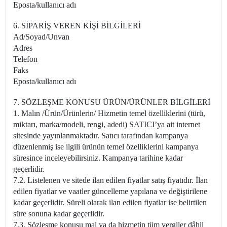
Eposta/kullanıcı adı
6. SİPARİŞ VEREN KİŞİ BİLGİLERİ
Ad/Soyad/Unvan
Adres
Telefon
Faks
Eposta/kullanıcı adı
7. SÖZLEŞME KONUSU ÜRÜN/ÜRÜNLER BİLGİLERİ
1. Malın /Ürün/Ürünlerin/ Hizmetin temel özelliklerini (türü,
miktarı, marka/modeli, rengi, adedi) SATICI’ya ait internet
sitesinde yayınlanmaktadır. Satıcı tarafından kampanya
düzenlenmiş ise ilgili ürünün temel özelliklerini kampanya
süresince inceleyebilirsiniz. Kampanya tarihine kadar
geçerlidir.
7.2. Listelenen ve sitede ilan edilen fiyatlar satış fiyatıdır. İlan
edilen fiyatlar ve vaatler güncelleme yapılana ve değiştirilene
kadar geçerlidir. Süreli olarak ilan edilen fiyatlar ise belirtilen
süre sonuna kadar geçerlidir.
7.3. Sözleşme konusu mal ya da hizmetin tüm vergiler dâhil