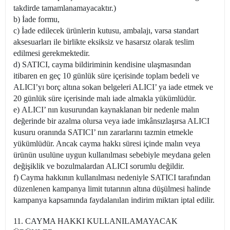
takdirde tamamlanamayacaktır.)
b) İade formu,
c) İade edilecek ürünlerin kutusu, ambalajı, varsa standart
aksesuarları ile birlikte eksiksiz ve hasarsız olarak teslim
edilmesi gerekmektedir.
d) SATICI, cayma bildiriminin kendisine ulaşmasından
itibaren en geç 10 günlük süre içerisinde toplam bedeli ve
ALICI’yı borç altına sokan belgeleri ALICI’ ya iade etmek ve
20 günlük süre içerisinde malı iade almakla yükümlüdür.
e) ALICI’ nın kusurundan kaynaklanan bir nedenle malın
değerinde bir azalma olursa veya iade imkânsızlaşırsa ALICI
kusuru oranında SATICI’ nın zararlarını tazmin etmekle
yükümlüdür. Ancak cayma hakkı süresi içinde malın veya
ürünün usulüne uygun kullanılması sebebiyle meydana gelen
değişiklik ve bozulmalardan ALICI sorumlu değildir.
f) Cayma hakkının kullanılması nedeniyle SATICI tarafından
düzenlenen kampanya limit tutarının altına düşülmesi halinde
kampanya kapsamında faydalanılan indirim miktarı iptal edilir.
11. CAYMA HAKKI KULLANILAMAYACAK