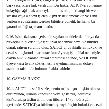
başka içeriklere link verilebilir. Bu linkler ALICI’ya yönlenme
kolaylığı sağlamak amacıyla konmuş olup herhangi bir web
sitesini veya o siteyi işleten kişiyi desteklememekte ve Link
verilen web sitesinin içerdiği bilgilere yönelik herhangi bir
garanti niteliği taşımamaktadır.
9.16. İşbu sözleşme içerisinde sayılan maddelerden bir ya da
birkaçını ihlal eden üye işbu ihlal nedeniyle cezai ve hukuki
olarak şahsen sorumlu olup, SATICI’yı bu ihlallerin hukuki ve
cezai sonuçlarından ari tutacaktır. Ayrıca; işbu ihlal nedeniyle,
olayın hukuk alanına intikal ettirilmesi halinde, SATICI’nın
üyeye karşı üyelik sözleşmesine uyulmamasından dolayı
tazminat talebinde bulunma hakkı saklıdır.
10. CAYMA HAKKI
10.1. ALICI; mesafeli sözleşmenin mal satışına ilişkin olması
durumunda, ürünün kendisine veya gösterdiği adresteki
kişi/kuruluşa teslim tarihinden itibaren 14 (on dört) gün
içerisinde, SATICI’ya bildirmek şartıyla hiçbir hukuki ve cezai