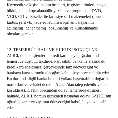
Kozmetik ve kişisel bakım ürünleri, iç giyim ürünleri, mayo,
bikini, kitap, kopyalanabilir yazılım ve programlar, DVD,
VCD, CD ve kasetler ile kırtasiye sarf malzemeleri (toner,
kartuş, şerit vb.) iade edilebilmesi için ambalajlarının
açılmamış, denenmemiş, bozulmamış ve kullanılmamış
olmaları gerekir.
12. TEMERRÜT HALİ VE HUKUKİ SONUÇLARI
ALICI, ödeme işlemlerini kredi kartı ile yaptığı durumda
temerrüde düştüğü takdirde, kart sahibi banka ile arasındaki
kredi kartı sözleşmesi çerçevesinde faiz ödeyeceğini ve
bankaya karşı sorumlu olacağını kabul, beyan ve taahhüt eder.
Bu durumda ilgili banka hukuki yollara başvurabilir; doğacak
masrafları ve vekâlet ücretini ALICI’dan talep edebilir ve her
koşulda ALICI’nın borcundan dolayı temerrüde düşmesi
halinde, ALICI, borcun gecikmeli ifasından dolayı SATICI’nın
uğradığı zarar ve ziyanını ödeyeceğini kabul, beyan ve taahhüt
eder