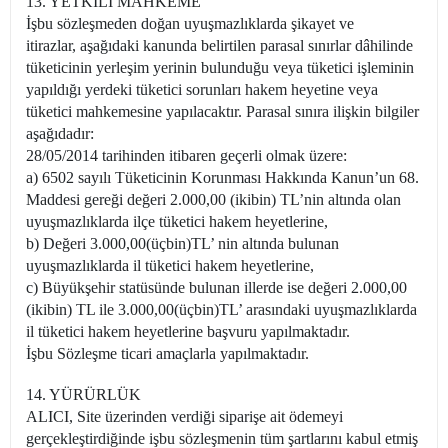
13. YETKİLİ MAHKEME
İşbu sözleşmeden doğan uyuşmazlıklarda şikayet ve
itirazlar, aşağıdaki kanunda belirtilen parasal sınırlar dâhilinde
tüketicinin yerleşim yerinin bulunduğu veya tüketici işleminin
yapıldığı yerdeki tüketici sorunları hakem heyetine veya
tüketici mahkemesine yapılacaktır. Parasal sınıra ilişkin bilgiler
aşağıdadır:
28/05/2014 tarihinden itibaren geçerli olmak üzere:
a) 6502 sayılı Tüketicinin Korunması Hakkında Kanun’un 68.
Maddesi gereği değeri 2.000,00 (ikibin) TL’nin altında olan
uyuşmazlıklarda ilçe tüketici hakem heyetlerine,
b) Değeri 3.000,00(üçbin)TL’ nin altında bulunan
uyuşmazlıklarda il tüketici hakem heyetlerine,
c) Büyükşehir statüsünde bulunan illerde ise değeri 2.000,00
(ikibin) TL ile 3.000,00(üçbin)TL’ arasındaki uyuşmazlıklarda
il tüketici hakem heyetlerine başvuru yapılmaktadır.
İşbu Sözleşme ticari amaçlarla yapılmaktadır.
14. YÜRÜRLÜK
ALICI, Site üzerinden verdiği siparişe ait ödemeyi
gerçekleştirdiğinde işbu sözleşmenin tüm şartlarını kabul etmiş