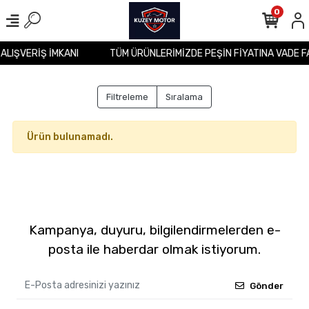
0
 ALIŞVERİŞ İMKANI
TÜM ÜRÜNLERİMİZDE PEŞİN FİYATINA VADE F
Filtreleme
Sıralama
Ürün bulunamadı.
Kampanya, duyuru, bilgilendirmelerden e-
posta ile haberdar olmak istiyorum.
Gönder