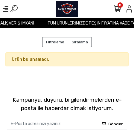
0
 ALIŞVERİŞ İMKANI
TÜM ÜRÜNLERİMİZDE PEŞİN FİYATINA VADE F
Filtreleme
Sıralama
Ürün bulunamadı.
Kampanya, duyuru, bilgilendirmelerden e-
posta ile haberdar olmak istiyorum.
Gönder