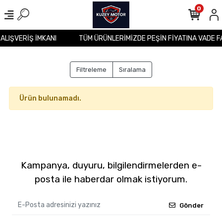
0
 ALIŞVERİŞ İMKANI
TÜM ÜRÜNLERİMİZDE PEŞİN FİYATINA VADE F
Filtreleme
Sıralama
Ürün bulunamadı.
Kampanya, duyuru, bilgilendirmelerden e-
posta ile haberdar olmak istiyorum.
Gönder