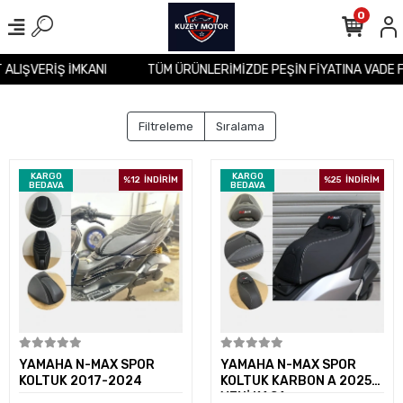
0
T ALIŞVERİŞ İMKANI
TÜM ÜRÜNLERİMİZDE PEŞİN FİYATINA VADE 
Filtreleme
Sıralama
KARGO
KARGO
%12
İNDİRİM
%25
İNDİRİM
BEDAVA
BEDAVA
Sepete Ekle
Sepete Ekle
YAMAHA N-MAX SPOR
YAMAHA N-MAX SPOR
KOLTUK 2017-2024
KOLTUK KARBON A 2025
YENİ KASA