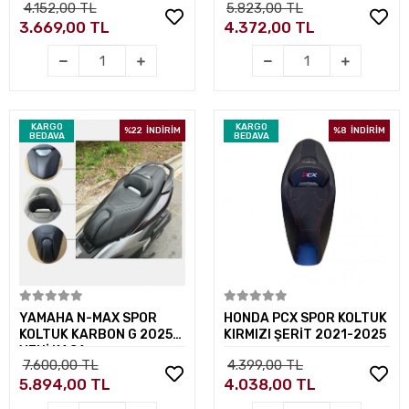
4.152,00 TL
5.823,00 TL
3.669,00 TL
4.372,00 TL
KARGO
KARGO
%22
İNDİRİM
%8
İNDİRİM
BEDAVA
BEDAVA
Sepete Ekle
Sepete Ekle
YAMAHA N-MAX SPOR
HONDA PCX SPOR KOLTUK
KOLTUK KARBON G 2025
KIRMIZI ŞERİT 2021-2025
YENİ KASA
7.600,00 TL
4.399,00 TL
5.894,00 TL
4.038,00 TL