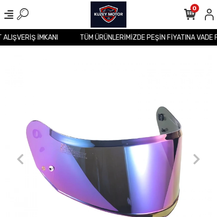
0
T ALIŞVERİŞ İMKANI
TÜM ÜRÜNLERİMİZDE PEŞİN FİYATINA VADE 