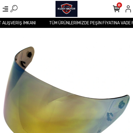
0
T ALIŞVERİŞ İMKANI
TÜM ÜRÜNLERİMİZDE PEŞİN FİYATINA VADE 