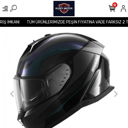
0
ERİŞ İMKANI
TÜM ÜRÜNLERİMİZDE PEŞİN FİYATINA VADE FARKSIZ 2 