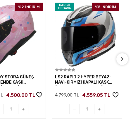
KARGO
%2
İNDİRİM
%5
İNDİRİM
BEDAVA
Sepete Ekle
Sepete Ekle
DY STORA GÜNEŞ
LS2 RAPID 2 HYPER BEYAZ-
PEMBE KASK
MAVİ-KIRMIZI KAPALI KASK
ĞI CAMLI)
(SİYAH+ŞEFFAF CAMLI)
4.500,00 TL
4.559,05 TL
TL
4.799,00 TL