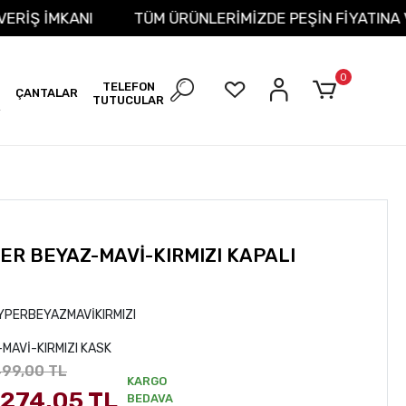
T ALIŞVERİŞ İMKANI
TÜM ÜRÜNLERİMİZDE PEŞİN FİYA
0
TELEFON
ÇANTALAR
TUTUCULAR
R
ER BEYAZ-MAVİ-KIRMIZI KAPALI
PERBEYAZMAVİKIRMIZI
MAVİ-KIRMIZI KASK
499,00 TL
KARGO
.274,05 TL
BEDAVA