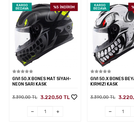
KARGO
KARGO
%5
İNDİRİM
%
BEDAVA
BEDAVA
Sepete Ekle
Sepete E
GIVI 50.X BONES MAT SİYAH-
GIVI 50.X BONES BEY
NEON SARI KASK
KIRMIZI KASK
3.220,50 TL
3.220
3.390,00 TL
3.390,00 TL