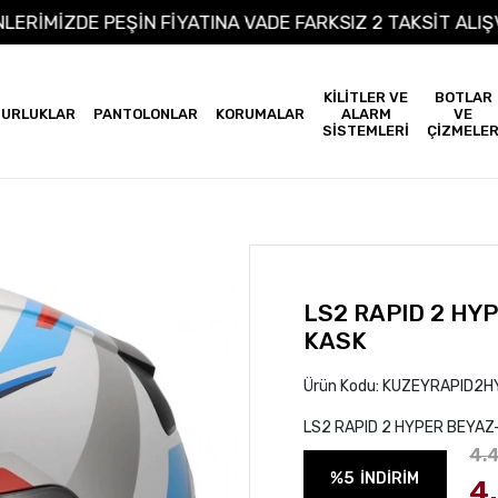
M ÜRÜNLERİMİZDE PEŞİN FİYATINA VADE FARKSIZ 2 TAKSİ
KİLİTLER VE
BOTLAR
URLUKLAR
PANTOLONLAR
KORUMALAR
ALARM
VE
SİSTEMLERİ
ÇİZMELE
LS2 RAPID 2 HYP
KASK
Ürün Kodu:
KUZEYRAPID2HY
LS2 RAPID 2 HYPER BEYAZ-
4.
%5
İNDİRİM
4