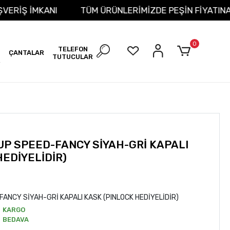
İT ALIŞVERİŞ İMKANI
TÜM ÜRÜNLERİMİZDE PEŞİN FİY
0
TELEFON
ÇANTALAR
TUTUCULAR
R
P SPEED-FANCY SİYAH-GRİ KAPALI
HEDİYELİDİR)
ANCY SİYAH-GRİ KAPALI KASK (PINLOCK HEDİYELİDİR)
KARGO
BEDAVA