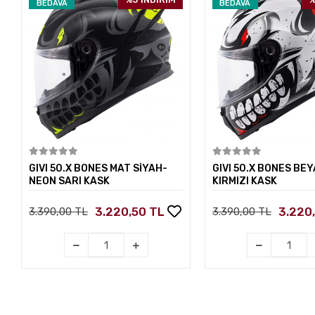
BEDAVA
BEDAVA
Sepete Ekle
Sepete E
GIVI 50.X BONES MAT SİYAH-
GIVI 50.X BONES BEY
NEON SARI KASK
KIRMIZI KASK
3.220,50 TL
3.220
3.390,00 TL
3.390,00 TL