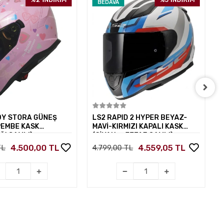
BEDAVA
Sepete Ekle
Sepete Ekle
DY STORA GÜNEŞ
LS2 RAPID 2 HYPER BEYAZ-
PEMBE KASK
MAVİ-KIRMIZI KAPALI KASK
ĞI CAMLI)
(SİYAH+ŞEFFAF CAMLI)
4.500,00 TL
4.559,05 TL
TL
4.799,00 TL