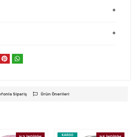
efonla Sipariş
Ürün Önerileri
KARGO
%2
İNDİRİM
%5
İNDİRİM