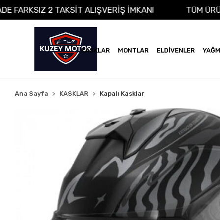
NA VADE FARKSIZ 2 TAKSİT ALIŞVERİŞ İMKANI
TÜ
KASKLAR
MONTLAR
ELDİVENLER
YAĞM
Ana Sayfa
KASKLAR
Kapalı Kasklar