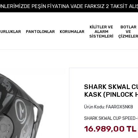
M ÜRÜNLERİMİZDE PEŞİN FİYATINA VADE FARKSIZ 2 TAKS
KİLİTLER VE
BOTLAR
URLUKLAR
PANTOLONLAR
KORUMALAR
ALARM
VE
SİSTEMLERİ
ÇİZMELE
SHARK SKWAL CU
KASK (PINLOCK 
Ürün Kodu:
FAARGX5NK8
SHARK SKWAL CUP SPEED-F
16.989,00 TL