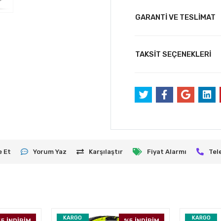
GARANTİ VE TESLİMAT
TAKSİT SEÇENEKLERİ
e Et
Yorum Yaz
Karşılaştır
Fiyat Alarmı
Tel
KARGO
KARGO
5
İNDİRİM
%5
İNDİRİM