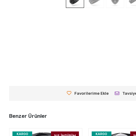
Favorilerime Ekle
Tavsiy
Benzer Ürünler
KARGO
KARGO
%5
İNDİRİM
%