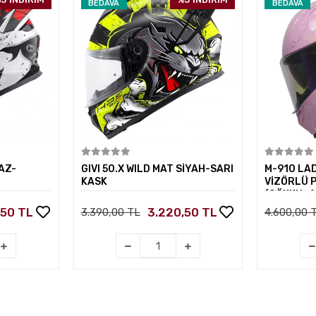
BEDAVA
BEDAVA
kle
Sepete Ekle
AZ-
GIVI 50.X WILD MAT SİYAH-SARI
M-910 LA
KASK
VİZÖRLÜ 
(GÖKKUŞA
,50 TL
3.220,50 TL
3.390,00 TL
4.600,00 