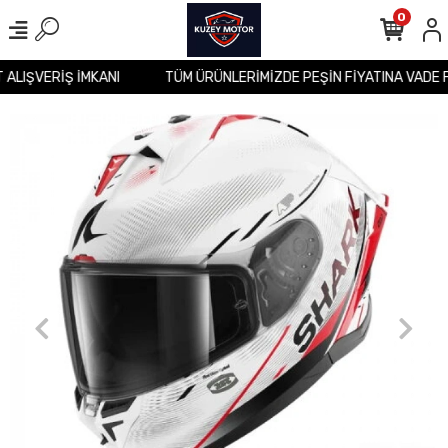
0
T ALIŞVERİŞ İMKANI
TÜM ÜRÜNLERİMİZDE PEŞİN FİYATINA VADE 