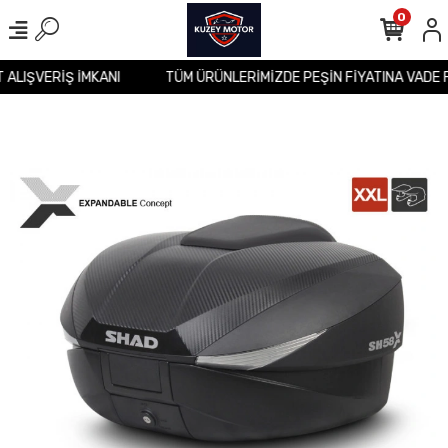
0
T ALIŞVERİŞ İMKANI
TÜM ÜRÜNLERİMİZDE PEŞİN FİYATINA VADE 