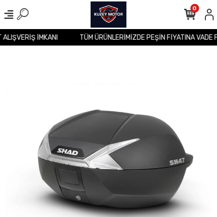
0
T ALIŞVERİŞ İMKANI
TÜM ÜRÜNLERİMİZDE PEŞİN FİYATINA VADE 