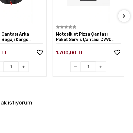
Sepete Ekle
Sepete Ekle
t Çantası Arka
Motosiklet Pizza Çantası
t Bagajı Kargo
Paket Servis Çantası CV90
ratlı Sırt Dayamalı
Siyah
h
 TL
1.700,00 TL
ak istiyorum.