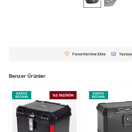
Favorilerime Ekle
Tavsiy
Benzer Ürünler
KARGO
KARGO
%5
İNDİRİM
BEDAVA
BEDAVA