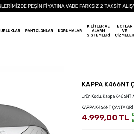
 ÜRÜNLERİMİZDE PEŞİN FİYATINA VADE FARKSIZ 2 TAKSİT
KİLİTLER VE
BOTLAR
URLUKLAR
PANTOLONLAR
KORUMALAR
ALARM
VE
SİSTEMLERİ
ÇİZMELE
KAPPA K466NT Ç
Ürün Kodu:
Kappa K466NT A
KAPPA K466NT ÇANTA GRİ
4.999,00 TL