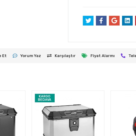
e Et
Yorum Yaz
Karşılaştır
Fiyat Alarmı
Tel
KARGO
BEDAVA