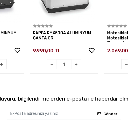
kle
Sepete Ekle
UMINYUM
KAPPA KMX500A ALUMINYUM
Motosikle
ÇANTA GRİ
Motosikle
Taşıma Apa
CV34 Siya
9.990,00 TL
2.069,00
yuru, bilgilendirmelerden e-posta ile haberdar olm
Gönder