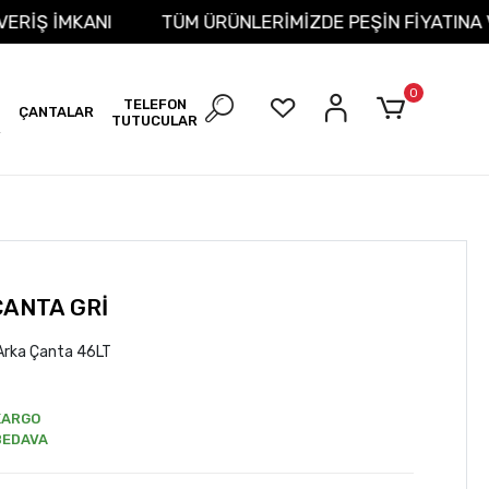
 ALIŞVERİŞ İMKANI
TÜM ÜRÜNLERİMİZDE PEŞİN FİYA
0
TELEFON
ÇANTALAR
TUTUCULAR
R
ANTA GRİ
rka Çanta 46LT
KARGO
BEDAVA