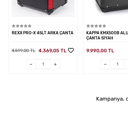
Sepete Ekle
Sepete E
REXX PRO-X 45LT ARKA ÇANTA
KAPPA KMX500B AL
ÇANTA SİYAH
4.369,05 TL
9.990,00 TL
4.599,00 TL
Kampanya, du