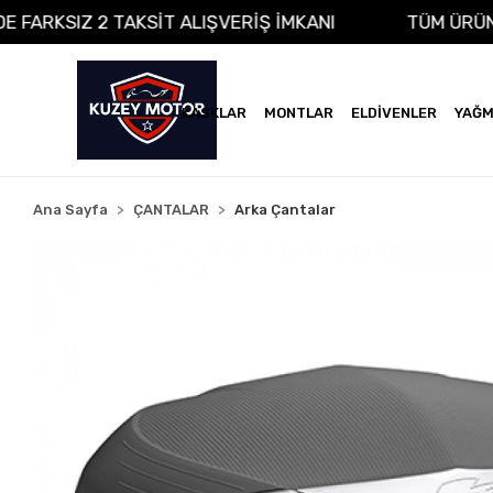
A VADE FARKSIZ 2 TAKSİT ALIŞVERİŞ İMKANI
TÜM
KASKLAR
MONTLAR
ELDİVENLER
YAĞM
Ana Sayfa
ÇANTALAR
Arka Çantalar