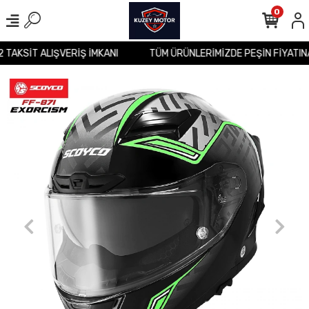
0
2 TAKSİT ALIŞVERİŞ İMKANI
TÜM ÜRÜNLERİMİZDE PEŞİN FİYATIN