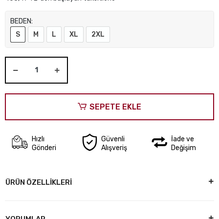
BEDEN:
S
M
L
XL
2XL
SEPETE EKLE
Hızlı
Güvenli
İade ve
Gönderi
Alışveriş
Değişim
ÜRÜN ÖZELLİKLERİ