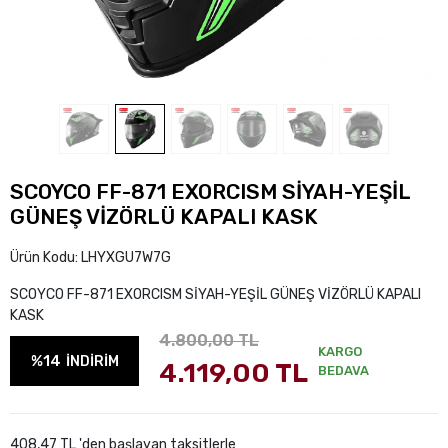
SCOYCO FF-871 EXORCISM SİYAH-YEŞİL
GÜNEŞ VİZÖRLÜ KAPALI KASK
Ürün Kodu:
LHYXGU7W7G
SCOYCO FF-871 EXORCISM SİYAH-YEŞİL GÜNEŞ VİZÖRLÜ KAPALI
KASK
4.800,00 TL
KARGO
%14
İNDİRİM
4.119,00 TL
BEDAVA
408,47 TL 'den başlayan taksitlerle