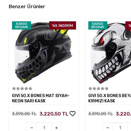
Benzer Ürünler
KARGO
KARGO
%5
İNDİRİM
%
BEDAVA
BEDAVA
Sepete Ekle
Sepete E
GIVI 50.X BONES MAT SİYAH-
GIVI 50.X BONES BEY
NEON SARI KASK
KIRMIZI KASK
3.220,50 TL
3.220
3.390,00 TL
3.390,00 TL