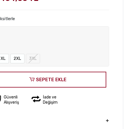
ksitlerle
XL
2XL
3XL
SEPETE EKLE
Güvenli
İade ve
Alışveriş
Değişim