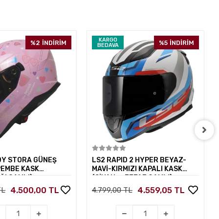
KARGO
%2
İNDİRİM
%5
İNDİRİM
BEDAVA
Sepete Ekle
Sepete Ekle
DY STORA GÜNEŞ
LS2 RAPID 2 HYPER BEYAZ-
PEMBE KASK
MAVİ-KIRMIZI KAPALI KASK
ĞI CAMLI)
(SİYAH+ŞEFFAF CAMLI)
4.500,00 TL
4.559,05 TL
TL
4.799,00 TL