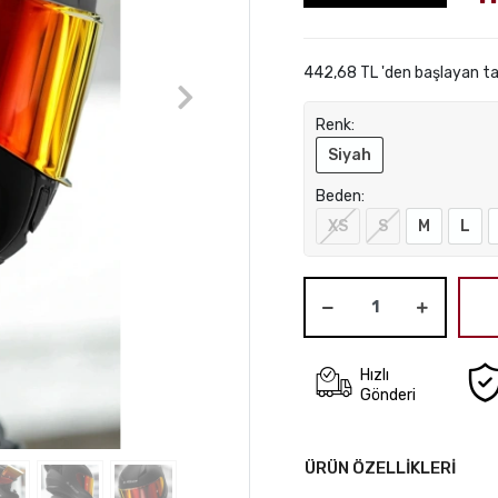
442,68 TL 'den başlayan ta
Renk:
Siyah
Beden:
XS
S
M
L
Hızlı
Gönderi
ÜRÜN ÖZELLİKLERİ