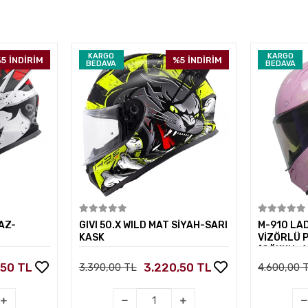
KARGO
KARGO
5
İNDİRİM
%5
İNDİRİM
BEDAVA
BEDAVA
kle
Sepete Ekle
AZ-
GIVI 50.X WILD MAT SİYAH-SARI
M-910 LA
KASK
VİZÖRLÜ 
(GÖKKUŞA
,50 TL
3.220,50 TL
3.390,00 TL
4.600,00 