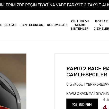
 ÜRÜNLERİMİZDE PEŞİN FİYATINA VADE FARKSIZ 2 TAKSİ
KİLİTLER VE
BOTLAR
URLUKLAR
PANTOLONLAR
KORUMALAR
ALARM
VE
SİSTEMLERİ
ÇİZMELE
RAPID 2 RACE M
CAMLI+SPOILER
Ürün Kodu:
TYBP7R5REU9
RAPID 2 RACE MAT SİYAH 
4.
%5
İNDİRİM
4