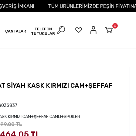
T ALIŞVERİŞ İMKANI
TÜM ÜRÜNLERİMİZDE PEŞİN FİYA
0
TELEFON
ÇANTALAR
TUTUCULAR
R
AT SİYAH KASK KIRMIZI CAM+ŞEFFAF
W0ZS837
KASK KIRMIZI CAM+ŞEFFAF CAMLI+SPOILER
699,00 TL
.464,05 TL