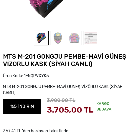
MTS M-201 GONGJU PEMBE-MAVİ GÜNEŞ
VİZÖRLÜ KASK (SİYAH CAMLI)
Ürün Kodu:
1ENQPVXYK5
MTS M-201 GONGJU PEMBE-MAVİ GÜNEŞ VİZÖRLÜ KASK (SİYAH
CAMLI)
3.900,00 TL
KARGO
%5
İNDİRİM
3.705,00 TL
BEDAVA
367,41 TL 'den başlayan taksitlerle