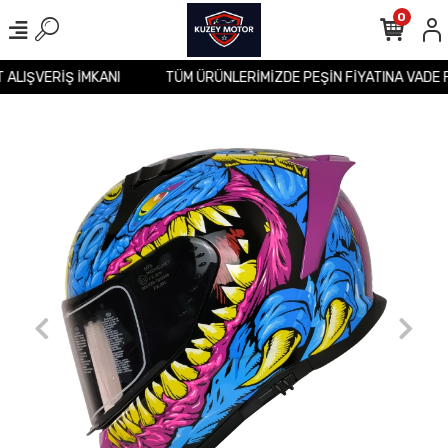
0
T ALIŞVERİŞ İMKANI
TÜM ÜRÜNLERİMİZDE PEŞİN FİYATINA VADE 