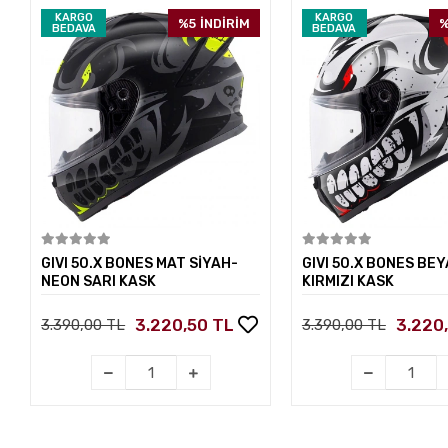
KARGO
KARGO
%5
İNDİRİM
%
BEDAVA
BEDAVA
Sepete Ekle
Sepete E
GIVI 50.X BONES MAT SİYAH-
GIVI 50.X BONES BEY
NEON SARI KASK
KIRMIZI KASK
3.220,50 TL
3.220
3.390,00 TL
3.390,00 TL