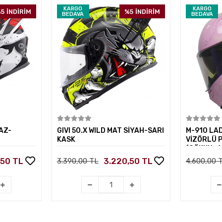
KARGO
KARGO
5
İNDİRİM
%5
İNDİRİM
BEDAVA
BEDAVA
kle
Sepete Ekle
AZ-
GIVI 50.X WILD MAT SİYAH-SARI
M-910 LA
KASK
VİZÖRLÜ 
(GÖKKUŞA
,50 TL
3.220,50 TL
3.390,00 TL
4.600,00 