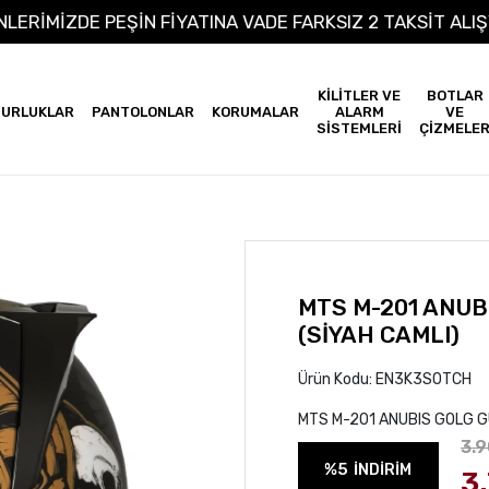
 ÜRÜNLERİMİZDE PEŞİN FİYATINA VADE FARKSIZ 2 TAKSİ
KİLİTLER VE
BOTLAR
URLUKLAR
PANTOLONLAR
KORUMALAR
ALARM
VE
SİSTEMLERİ
ÇİZMELE
MTS M-201 ANUB
(SİYAH CAMLI)
Ürün Kodu:
EN3K3S0TCH
MTS M-201 ANUBIS GOLG G
3.
%5
İNDİRİM
3