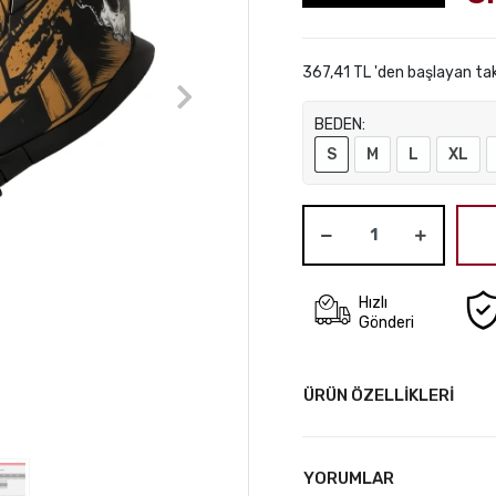
367,41 TL 'den başlayan tak
BEDEN:
S
M
L
XL
Hızlı
Gönderi
ÜRÜN ÖZELLİKLERİ
YORUMLAR