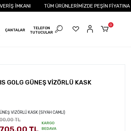
T ALIŞVERİŞ İMKANI
TÜM ÜRÜNLERİMİZDE PEŞİN FİYA
0
TELEFON
ÇANTALAR
TUTUCULAR
R
IS GOLG GÜNEŞ VİZÖRLÜ KASK
ÜNEŞ VİZÖRLÜ KASK (SİYAH CAMLI)
900,00 TL
KARGO
.705,00 TL
BEDAVA