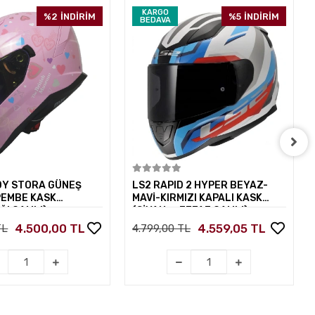
KARGO
%2
İNDİRİM
%5
İNDİRİM
BEDAVA
Sepete Ekle
Sepete Ekle
DY STORA GÜNEŞ
LS2 RAPID 2 HYPER BEYAZ-
PEMBE KASK
MAVİ-KIRMIZI KAPALI KASK
ĞI CAMLI)
(SİYAH+ŞEFFAF CAMLI)
4.500,00 TL
4.559,05 TL
TL
4.799,00 TL