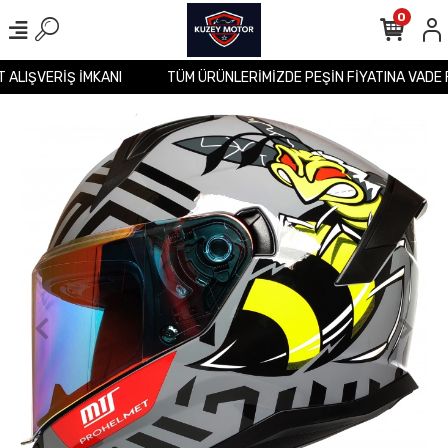
0
İT ALIŞVERİŞ İMKANI
TÜM ÜRÜNLERİMİZDE PEŞİN FİYATINA VADE