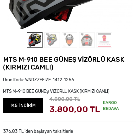
MTS M-910 BEE GÜNEŞ VİZÖRLÜ KASK
(KIRMIZI CAMLI)
Ürün Kodu:
WNDZZEFIZE-1412-1256
MTS M-910 BEE GÜNEŞ VİZÖRLÜ KASK (KIRMIZI CAMLI)
4.000,00 TL
KARGO
%5
İNDİRİM
3.800,00 TL
BEDAVA
376,83 TL 'den başlayan taksitlerle