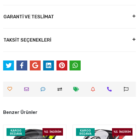
GARANTİ VE TESLİMAT
TAKSİT SEÇENEKLERİ
Benzer Ürünler
KARGO
KARGO
%5
İNDİRİM
%5
İNDİRİM
BEDAVA
BEDAVA