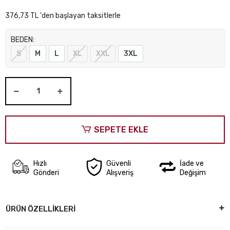
376,73 TL 'den başlayan taksitlerle
BEDEN:
S
M
L
XL
XXL
3XL
SEPETE EKLE
Hızlı
Güvenli
İade ve
Gönderi
Alışveriş
Değişim
ÜRÜN ÖZELLİKLERİ