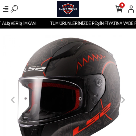
0
T ALIŞVERİŞ İMKANI
TÜM ÜRÜNLERİMİZDE PEŞİN FİYATINA VADE 