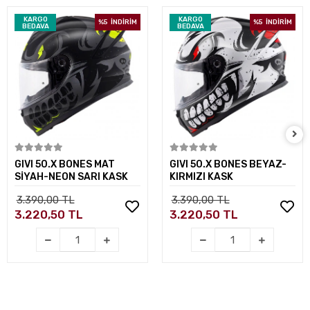
KARGO
KARGO
%5
İNDİRİM
%5
İNDİRİM
BEDAVA
BEDAVA
Sepete Ekle
Sepete Ekle
GIVI 50.X BONES MAT
GIVI 50.X BONES BEYAZ-
SİYAH-NEON SARI KASK
KIRMIZI KASK
3.390,00 TL
3.390,00 TL
3.220,50 TL
3.220,50 TL