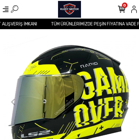
0
T ALIŞVERİŞ İMKANI
TÜM ÜRÜNLERİMİZDE PEŞİN FİYATINA VADE 