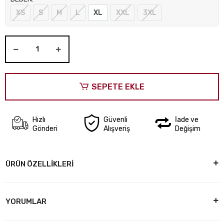
XS
S
M
L
XL
XXL
3XL
SEPETE EKLE
Hızlı
Güvenli
İade ve
Gönderi
Alışveriş
Değişim
ÜRÜN ÖZELLİKLERİ
YORUMLAR