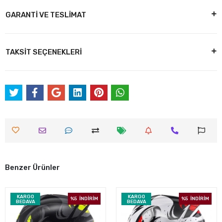
GARANTİ VE TESLİMAT
TAKSİT SEÇENEKLERİ
Benzer Ürünler
KARGO
KARGO
%5
İNDİRİM
%5
İNDİRİM
BEDAVA
BEDAVA