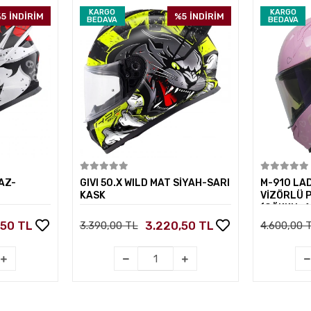
KARGO
KARGO
5
İNDİRİM
%5
İNDİRİM
BEDAVA
BEDAVA
kle
Sepete Ekle
AZ-
GIVI 50.X WILD MAT SİYAH-SARI
M-910 LA
KASK
VİZÖRLÜ 
(GÖKKUŞA
,50 TL
3.220,50 TL
3.390,00 TL
4.600,00 