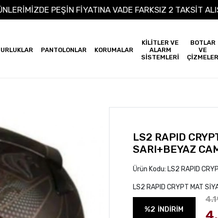
M ÜRÜNLERİMİZDE PEŞİN FİYATINA VADE FARKSIZ 2 TAKSİ
KİLİTLER VE
BOTLAR
URLUKLAR
PANTOLONLAR
KORUMALAR
ALARM
VE
SİSTEMLERİ
ÇİZMELE
LS2 RAPID CRYP
SARI+BEYAZ CA
Ürün Kodu:
LS2 RAPID CRYP
LS2 RAPID CRYPT MAT SİY
4.1
%2
İNDİRİM
4