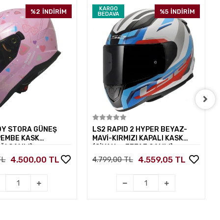
KARGO
%2
İNDİRİM
%5
İNDİRİM
BEDAVA
Sepete Ekle
Sepete Ekle
DY STORA GÜNEŞ
LS2 RAPID 2 HYPER BEYAZ-
PEMBE KASK
MAVİ-KIRMIZI KAPALI KASK
ĞI CAMLI)
(SİYAH+ŞEFFAF CAMLI)
4.500,00 TL
4.559,05 TL
TL
4.799,00 TL