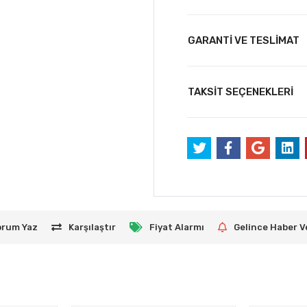
GARANTİ VE TESLİMAT
TAKSİT SEÇENEKLERİ
orum Yaz
Karşılaştır
Fiyat Alarmı
Gelince Haber V