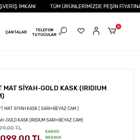
T ALIŞVERİŞ İMKANI
TÜM ÜRÜNLERİMİZDE PEŞİN FİYA
0
TELEFON
ÇANTALAR
TUTUCULAR
R
T MAT SİYAH-GOLD KASK (IRIDIUM
M)
T MAT SİYAH KASK ( SARI+BEYAZ CAM )
AH-GOLD KASK (IRIDIUM SARI+BEYAZ CAM)
99,00 TL
KARGO
.099,00 TL
BEDAVA