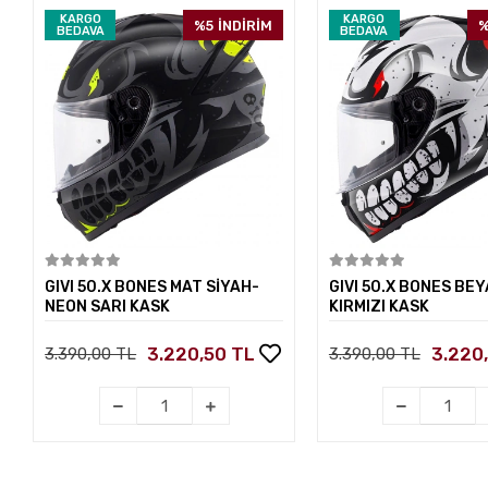
KARGO
KARGO
%5
İNDİRİM
%
BEDAVA
BEDAVA
Sepete Ekle
Sepete E
GIVI 50.X BONES MAT SİYAH-
GIVI 50.X BONES BEY
NEON SARI KASK
KIRMIZI KASK
3.220,50 TL
3.220
3.390,00 TL
3.390,00 TL