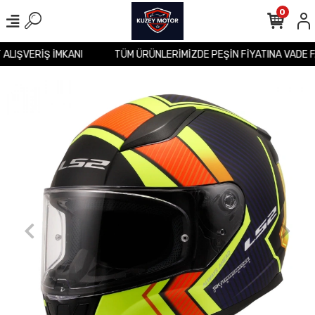
0
T ALIŞVERİŞ İMKANI
TÜM ÜRÜNLERİMİZDE PEŞİN FİYATINA VADE 