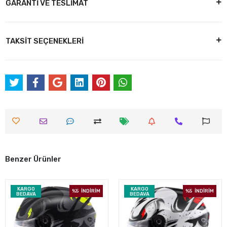
GARANTİ VE TESLİMAT
TAKSİT SEÇENEKLERİ
Benzer Ürünler
KARGO
KARGO
%5
İNDİRİM
%5
İNDİRİM
BEDAVA
BEDAVA