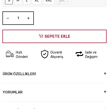
S
M
L
XL
XXL
3XL
SEPETE EKLE
Hızlı
Güvenli
İade ve
Gönderi
Alışveriş
Değişim
ÜRÜN ÖZELLİKLERİ
YORUMLAR