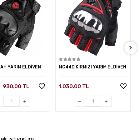
Sepete Ekle
Sepete Ekle
YAH YARIM ELDİVEN
MC44D KIRMIZI YARIM ELDİVEN
930,00 TL
1.030,00 TL
ak istiyorum.