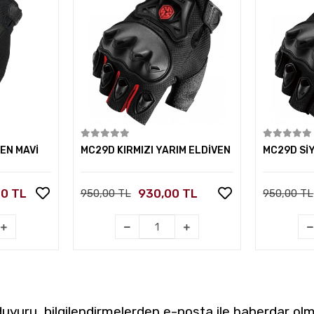
kle
Sepete Ekle
EN MAVİ
MC29D KIRMIZI YARIM ELDİVEN
MC29D Sİ
00 TL
930,00 TL
950,00 TL
950,00 TL
yuru, bilgilendirmelerden e-posta ile haberdar olm