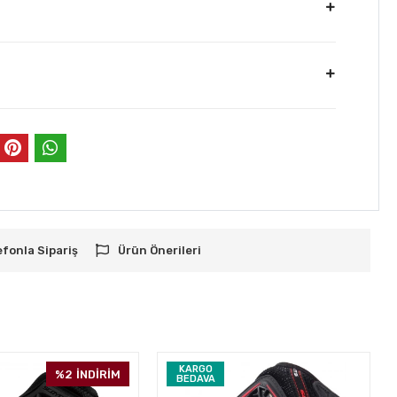
efonla Sipariş
Ürün Önerileri
KARGO
%2
İNDİRİM
BEDAVA