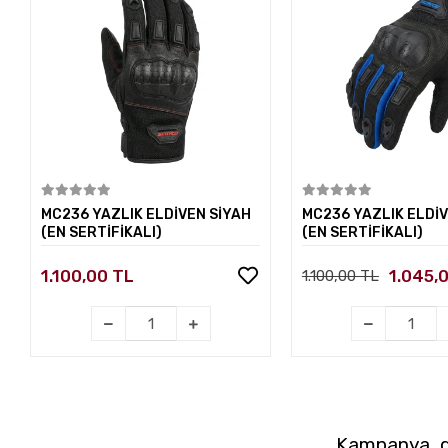
Sepete Ekle
Sepete E
MC236 YAZLIK ELDİVEN SİYAH
MC236 YAZLIK ELDİV
(EN SERTİFİKALI)
(EN SERTİFİKALI)
1.100,00 TL
1.045,
1.100,00 TL
Kampanya, du