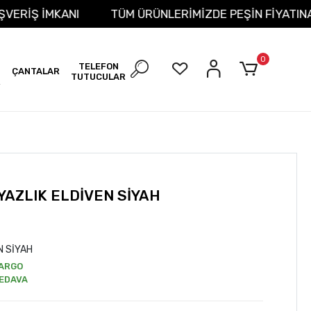
İT ALIŞVERİŞ İMKANI
TÜM ÜRÜNLERİMİZDE PEŞİN FİY
0
TELEFON
ÇANTALAR
TUTUCULAR
R
YAZLIK ELDİVEN SİYAH
N SİYAH
ARGO
EDAVA