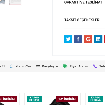
GARANTİ VE TESLİMAT
TAKSİT SEÇENEKLERİ
e Et
Yorum Yaz
Karşılaştır
Fiyat Alarmı
Tel
KARGO
KARGO
5
İNDİRİM
%2
İNDİRİM
BEDAVA
BEDAVA