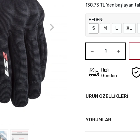
138,73 TL 'den başlayan tak
BEDEN:
S
M
L
XL
Hızlı
Gönderi
ÜRÜN ÖZELLİKLERİ
YORUMLAR