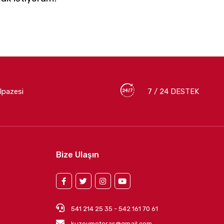
lpazesi
7 / 24 DESTEK
Bize Ulaşın
541 214 25 35 - 542 161 70 61
kuzeymotoras@gmail.com