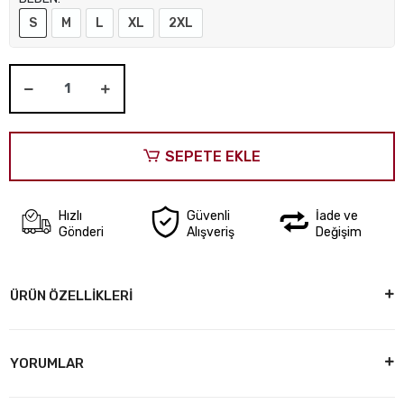
S
M
L
XL
2XL
SEPETE EKLE
Hızlı
Güvenli
İade ve
Gönderi
Alışveriş
Değişim
ÜRÜN ÖZELLİKLERİ
YORUMLAR