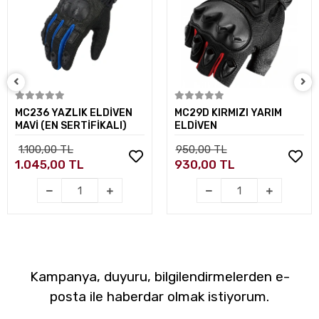
Sepete Ekle
Sepete Ekle
MC236 YAZLIK ELDİVEN
MC29D KIRMIZI YARIM
MAVİ (EN SERTİFİKALI)
ELDİVEN
1.100,00 TL
950,00 TL
1.045,00 TL
930,00 TL
Kampanya, duyuru, bilgilendirmelerden e-
posta ile haberdar olmak istiyorum.